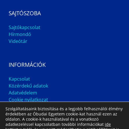
SAJTÓSZOBA
Sajtókapcsolat
Hírmondó
Videótár
INFORMÁCIÓK
Kapcsolat
Közérdekű adatok
Adatvédelem
Cookie nyilatkozat
Szolgáltatásaink biztosítása és a legjobb felhasználói élmény
érdekében az Óbudai Egyetem cookie-kat használ ezen az
oldalon. A cookie-k használatával és a vonatkozó
adatkezeléssel kapcsolatban további információkat
ide