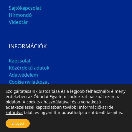
Sajtókapcsolat
Hírmondó
Videótár
INFORMÁCIÓK
Kapcsolat
Közérdekű adatok
Adatvédelem
Cookie nyilatkozat
Szolgáltatásaink biztosítása és a legjobb felhasználói élmény
érdekében az Óbudai Egyetem cookie-kat használ ezen az
oldalon. A cookie-k használatával és a vonatkozó
adatkezeléssel kapcsolatban további információkat
ide
kattintva
talál, és ugyanitt módosíthatja a sütibeállításait is.
Impresszum
Állás
Archívum
Elfogad