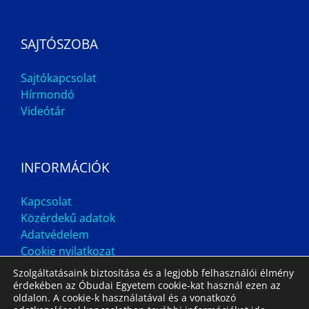
SAJTÓSZOBA
Sajtókapcsolat
Hírmondó
Videótár
INFORMÁCIÓK
Kapcsolat
Közérdekű adatok
Adatvédelem
Cookie nyilatkozat
Szolgáltatásaink biztosítása és a legjobb felhasználói élmény
érdekében az Óbudai Egyetem cookie-kat használ ezen az
oldalon. A cookie-k használatával és a vonatkozó