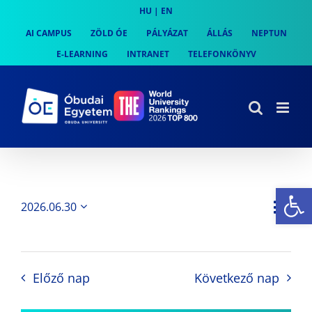
Skip
HU
|
EN
to
AI CAMPUS
ZÖLD ÓE
PÁLYÁZAT
ÁLLÁS
NEPTUN
content
E-LEARNING
INTRANET
TELEFONKÖNYV
Es
Es
2026.06.30
Nap
Navi
Dátum
néz
kiválasztása.
néze
nav
Előző nap
Következő nap