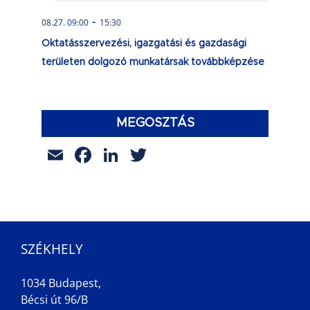
-
08.27. 09:00
15:30
Oktatásszervezési, igazgatási és gazdasági
területen dolgozó munkatársak továbbképzése
MEGOSZTÁS
Email
Facebook
LinkedIn
Twitter
SZÉKHELY
1034 Budapest,
Bécsi út 96/B