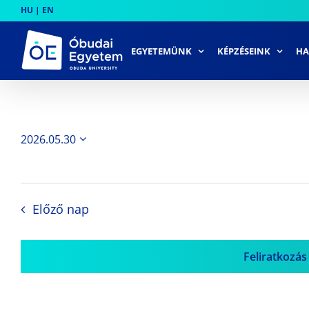
Skip
HU
|
EN
to
content
EGYETEMÜNK
KÉPZÉSEINK
HA
2026.05.30
Dátum
kiválasztása.
Előző nap
Feliratkozás