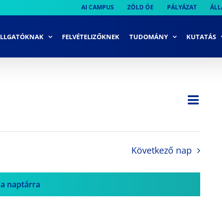
AI CAMPUS
ZÖLD ÓE
PÁLYÁZAT
ÁLL
LLGATÓKNAK
FELVÉTELIZŐKNEK
TUDOMÁNY
KUTATÁS
Ese
Nap
Navi
néze
néze
navi
Következő nap
 a naptárra