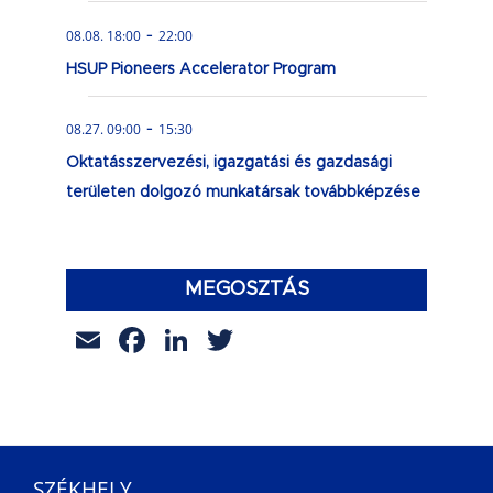
-
08.08. 18:00
22:00
HSUP Pioneers Accelerator Program
-
08.27. 09:00
15:30
Oktatásszervezési, igazgatási és gazdasági
területen dolgozó munkatársak továbbképzése
MEGOSZTÁS
Email
Facebook
LinkedIn
Twitter
SZÉKHELY