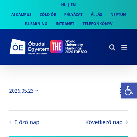
Skip
HU
|
EN
to
AI CAMPUS
ZÖLD ÓE
PÁLYÁZAT
ÁLLÁS
NEPTUN
content
E-LEARNING
INTRANET
TELEFONKÖNYV
Es
Es
2026.05.23
Nap
Navi
Dátum
néz
kiválasztása.
néze
nav
Előző nap
Következő nap