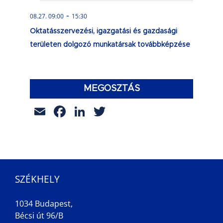
-
08.27. 09:00
15:30
Oktatásszervezési, igazgatási és gazdasági
területen dolgozó munkatársak továbbképzése
MEGOSZTÁS
Email
Facebook
LinkedIn
Twitter
SZÉKHELY
1034 Budapest,
Bécsi út 96/B