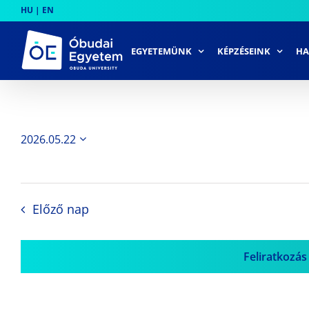
Skip
HU
|
EN
to
content
EGYETEMÜNK
KÉPZÉSEINK
HA
2026.05.22
Dátum
kiválasztása.
Előző nap
Feliratkozás