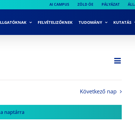
AI CAMPUS
ZÖLD ÓE
PÁLYÁZAT
ÁLL
LLGATÓKNAK
FELVÉTELIZŐKNEK
TUDOMÁNY
KUTATÁS
Ese
Nap
Navi
néze
néze
navi
Következő nap
 a naptárra