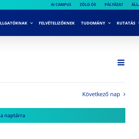
AI CAMPUS
ZÖLD ÓE
PÁLYÁZAT
ÁLL
LLGATÓKNAK
FELVÉTELIZŐKNEK
TUDOMÁNY
KUTATÁS
Ese
Nap
Navi
néze
néze
navi
Következő nap
 a naptárra