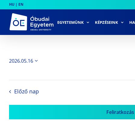
Skip
HU
|
EN
to
content
EGYETEMÜNK
KÉPZÉSEINK
HA
2026.05.16
Dátum
kiválasztása.
Előző nap
Feliratkozás