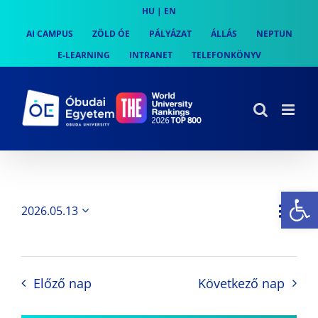
Skip
HU
|
EN
to
AI CAMPUS
ZÖLD ÓE
PÁLYÁZAT
ÁLLÁS
NEPTUN
content
E-LEARNING
INTRANET
TELEFONKÖNYV
Es
Es
2026.05.13
Nap
Navi
Dátum
néz
kiválasztása.
néze
nav
Előző nap
Következő nap