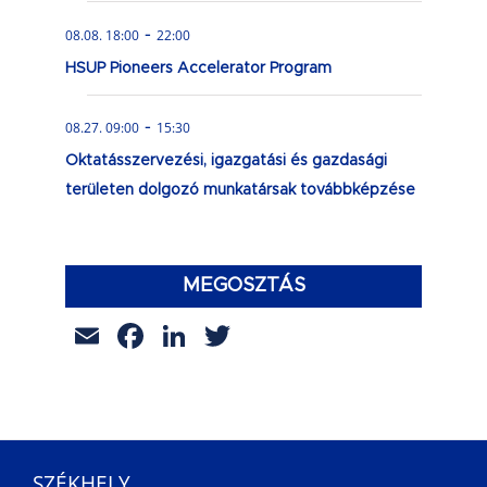
-
08.08. 18:00
22:00
HSUP Pioneers Accelerator Program
-
08.27. 09:00
15:30
Oktatásszervezési, igazgatási és gazdasági
területen dolgozó munkatársak továbbképzése
MEGOSZTÁS
Email
Facebook
LinkedIn
Twitter
SZÉKHELY