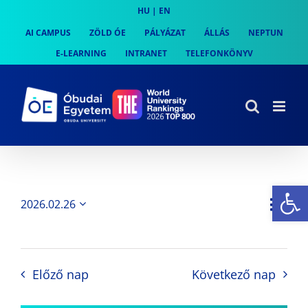
Skip
HU
|
EN
to
AI CAMPUS
ZÖLD ÓE
PÁLYÁZAT
ÁLLÁS
NEPTUN
content
E-LEARNING
INTRANET
TELEFONKÖNYV
Es
Es
2026.02.26
Nap
Navi
Dátum
néz
kiválasztása.
néze
nav
Előző nap
Következő nap