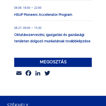
-
08.08. 18:00
22:00
HSUP Pioneers Accelerator Program
-
08.27. 09:00
15:30
Oktatásszervezési, igazgatási és gazdasági
területen dolgozó munkatársak továbbképzése
MEGOSZTÁS
Email
Facebook
LinkedIn
Twitter
SZÉKHELY