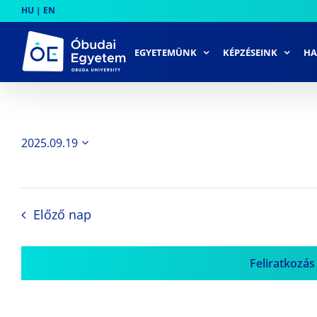
Skip
HU
|
EN
to
content
EGYETEMÜNK
KÉPZÉSEINK
HA
2025.09.19
Dátum
kiválasztása.
Előző nap
Feliratkozás