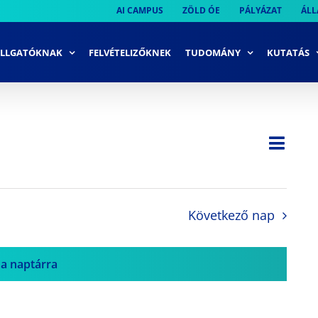
AI CAMPUS
ZÖLD ÓE
PÁLYÁZAT
ÁLL
LLGATÓKNAK
FELVÉTELIZŐKNEK
TUDOMÁNY
KUTATÁS
Ese
Nap
Navi
néze
néze
navi
Következő nap
 a naptárra