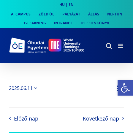
Skip
HU
|
EN
to
AI CAMPUS
ZÖLD ÓE
PÁLYÁZAT
ÁLLÁS
NEPTUN
content
E-LEARNING
INTRANET
TELEFONKÖNYV
Es
Es
2025.06.11
Nap
Navi
Dátum
néz
kiválasztása.
néze
nav
Előző nap
Következő nap