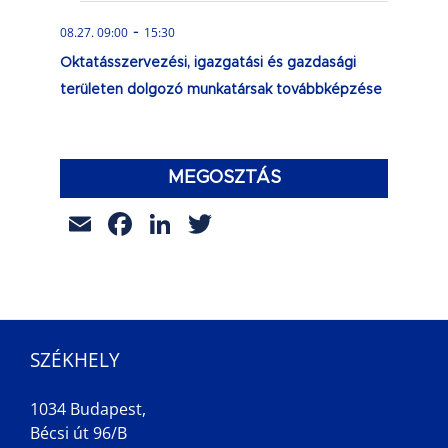
-
08.27. 09:00
15:30
Oktatásszervezési, igazgatási és gazdasági
területen dolgozó munkatársak továbbképzése
MEGOSZTÁS
Email
Facebook
LinkedIn
Twitter
SZÉKHELY
1034 Budapest,
Bécsi út 96/B