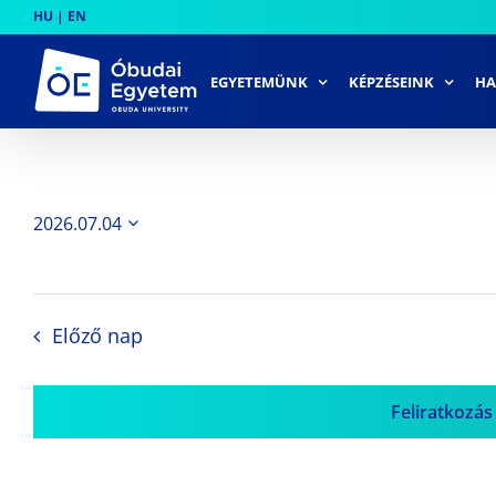
Skip
HU
|
EN
to
content
EGYETEMÜNK
KÉPZÉSEINK
HA
2026.07.04
Dátum
kiválasztása.
Előző nap
Feliratkozás