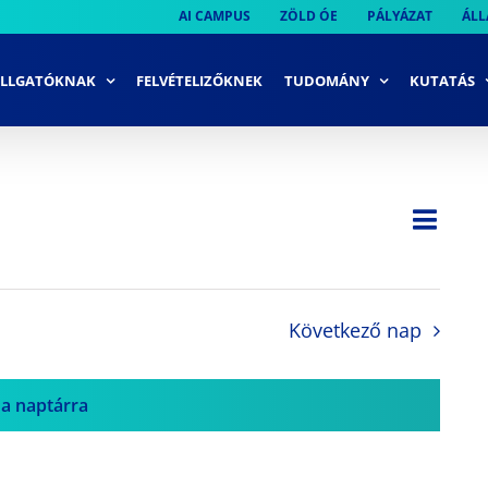
AI CAMPUS
ZÖLD ÓE
PÁLYÁZAT
ÁLL
LLGATÓKNAK
FELVÉTELIZŐKNEK
TUDOMÁNY
KUTATÁS
Ese
Nap
Navi
néze
néze
navi
Következő nap
 a naptárra