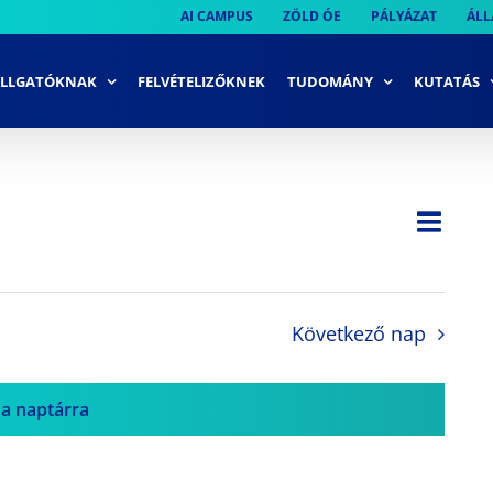
AI CAMPUS
ZÖLD ÓE
PÁLYÁZAT
ÁLL
LLGATÓKNAK
FELVÉTELIZŐKNEK
TUDOMÁNY
KUTATÁS
Ese
Nap
Navi
néze
néze
navi
Következő nap
 a naptárra