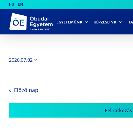
Skip
HU
|
EN
to
content
EGYETEMÜNK
KÉPZÉSEINK
HA
2026.07.02
Dátum
kiválasztása.
Előző nap
Feliratkozás