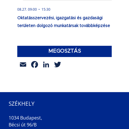
-
08.27. 09:00
15:30
Oktatásszervezési, igazgatási és gazdasági
területen dolgozó munkatársak továbbképzése
MEGOSZTÁS
Email
Facebook
LinkedIn
Twitter
SZÉKHELY
1034 Budapest,
Bécsi út 96/B