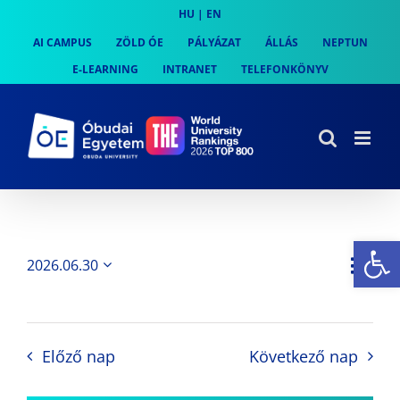
Skip
HU
|
EN
to
AI CAMPUS
ZÖLD ÓE
PÁLYÁZAT
ÁLLÁS
NEPTUN
content
E-LEARNING
INTRANET
TELEFONKÖNYV
Es
Es
2026.06.30
Nap
Navi
Dátum
néz
kiválasztása.
néze
nav
Előző nap
Következő nap