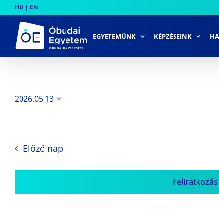
Skip
HU
|
EN
to
content
EGYETEMÜNK
KÉPZÉSEINK
HA
2026.05.13
Dátum
kiválasztása.
Előző nap
Feliratkozás