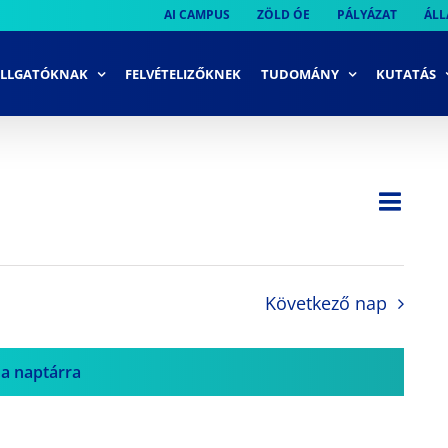
AI CAMPUS
ZÖLD ÓE
PÁLYÁZAT
ÁLL
LLGATÓKNAK
FELVÉTELIZŐKNEK
TUDOMÁNY
KUTATÁS
Ese
Nap
Navi
néze
néze
navi
Következő nap
 a naptárra