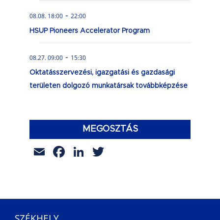
-
08.08. 18:00
22:00
HSUP Pioneers Accelerator Program
-
08.27. 09:00
15:30
Oktatásszervezési, igazgatási és gazdasági
területen dolgozó munkatársak továbbképzése
MEGOSZTÁS
Email
Facebook
LinkedIn
Twitter
SZÉKHELY