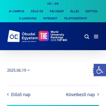
Skip
HU
|
EN
to
AI CAMPUS
ZÖLD ÓE
PÁLYÁZAT
ÁLLÁS
NEPTUN
content
E-LEARNING
INTRANET
TELEFONKÖNYV
Es
Es
2025.06.19
Nap
Navi
Dátum
néz
kiválasztása.
néze
nav
Előző nap
Következő nap