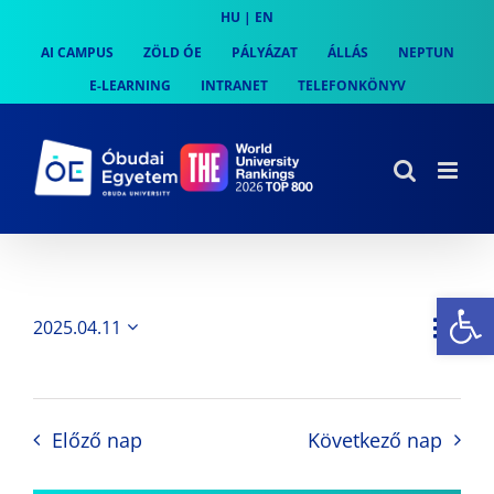
Skip
HU
|
EN
to
AI CAMPUS
ZÖLD ÓE
PÁLYÁZAT
ÁLLÁS
NEPTUN
content
E-LEARNING
INTRANET
TELEFONKÖNYV
Es
Es
2025.04.11
Nap
Navi
Dátum
néz
kiválasztása.
néze
nav
Előző nap
Következő nap