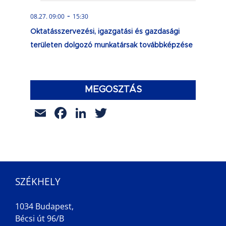
-
08.27. 09:00
15:30
Oktatásszervezési, igazgatási és gazdasági
területen dolgozó munkatársak továbbképzése
MEGOSZTÁS
Email
Facebook
LinkedIn
Twitter
SZÉKHELY
1034 Budapest,
Bécsi út 96/B