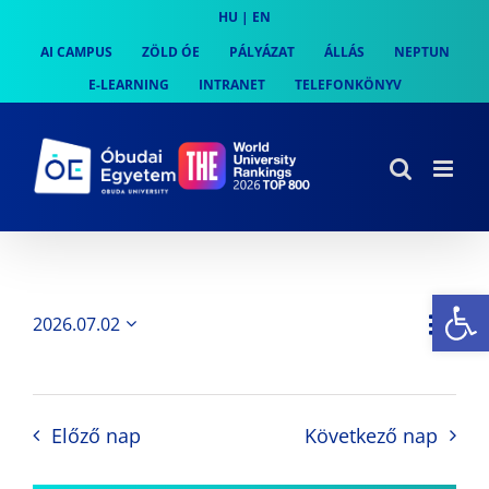
Skip
HU
|
EN
to
AI CAMPUS
ZÖLD ÓE
PÁLYÁZAT
ÁLLÁS
NEPTUN
content
E-LEARNING
INTRANET
TELEFONKÖNYV
Es
Es
2026.07.02
Nap
Navi
Dátum
néz
kiválasztása.
néze
nav
Előző nap
Következő nap