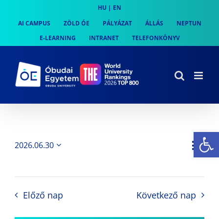
Skip
HU
|
EN
to
AI CAMPUS
ZÖLD ÓE
PÁLYÁZAT
ÁLLÁS
NEPTUN
content
E-LEARNING
INTRANET
TELEFONKÖNYV
Es
Es
2026.06.30
Nap
Navi
Dátum
néz
kiválasztása.
néze
nav
Előző nap
Következő nap