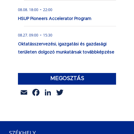
-
08.08. 18:00
22:00
HSUP Pioneers Accelerator Program
-
08.27. 09:00
15:30
Oktatásszervezési, igazgatási és gazdasági
területen dolgozó munkatársak továbbképzése
MEGOSZTÁS
Email
Facebook
LinkedIn
Twitter
SZÉKHELY