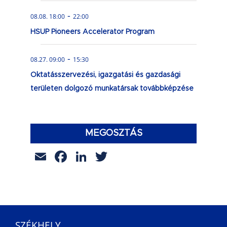
-
08.08. 18:00
22:00
HSUP Pioneers Accelerator Program
-
08.27. 09:00
15:30
Oktatásszervezési, igazgatási és gazdasági
területen dolgozó munkatársak továbbképzése
MEGOSZTÁS
Email
Facebook
LinkedIn
Twitter
SZÉKHELY