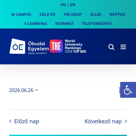
Skip
HU
|
EN
to
AI CAMPUS
ZÖLD ÓE
PÁLYÁZAT
ÁLLÁS
NEPTUN
content
E-LEARNING
INTRANET
TELEFONKÖNYV
Es
Es
2026.06.26
Nap
Navi
Dátum
néz
kiválasztása.
néze
nav
Előző nap
Következő nap