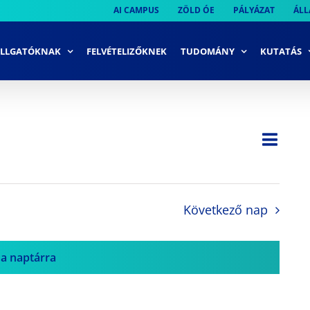
AI CAMPUS
ZÖLD ÓE
PÁLYÁZAT
ÁLL
LLGATÓKNAK
FELVÉTELIZŐKNEK
TUDOMÁNY
KUTATÁS
Ese
Nap
Navi
néze
néze
navi
Következő nap
 a naptárra