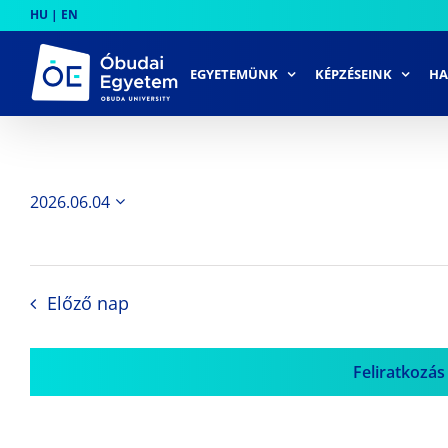
Skip
HU
|
EN
to
content
EGYETEMÜNK
KÉPZÉSEINK
HA
2026.06.04
Dátum
kiválasztása.
Előző nap
Feliratkozás