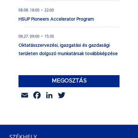
-
08.08. 18:00
22:00
HSUP Pioneers Accelerator Program
-
08.27. 09:00
15:30
Oktatásszervezési, igazgatási és gazdasági
területen dolgozó munkatársak továbbképzése
MEGOSZTÁS
Email
Facebook
LinkedIn
Twitter
SZÉKHELY