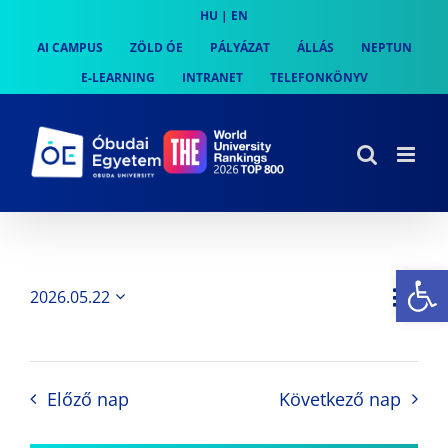
Skip
HU
|
EN
to
AI CAMPUS
ZÖLD ÓE
PÁLYÁZAT
ÁLLÁS
NEPTUN
content
E-LEARNING
INTRANET
TELEFONKÖNYV
Es
Es
2026.05.22
Nap
Navi
Dátum
néz
kiválasztása.
néze
nav
Előző nap
Következő nap