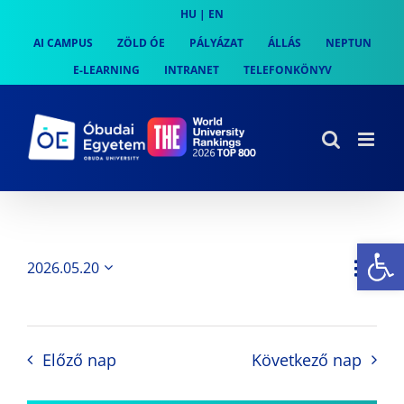
Skip
HU
|
EN
to
AI CAMPUS
ZÖLD ÓE
PÁLYÁZAT
ÁLLÁS
NEPTUN
content
E-LEARNING
INTRANET
TELEFONKÖNYV
Es
Es
2026.05.20
Nap
Navi
Dátum
néz
kiválasztása.
néze
nav
Előző nap
Következő nap