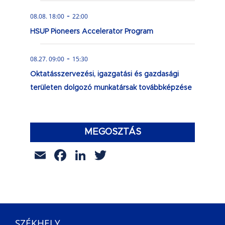
-
08.08. 18:00
22:00
HSUP Pioneers Accelerator Program
-
08.27. 09:00
15:30
Oktatásszervezési, igazgatási és gazdasági
területen dolgozó munkatársak továbbképzése
MEGOSZTÁS
Email
Facebook
LinkedIn
Twitter
SZÉKHELY