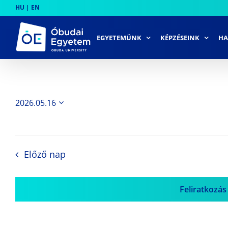
Skip
HU
|
EN
to
content
EGYETEMÜNK
KÉPZÉSEINK
HA
2026.05.16
Dátum
kiválasztása.
Előző nap
Feliratkozás