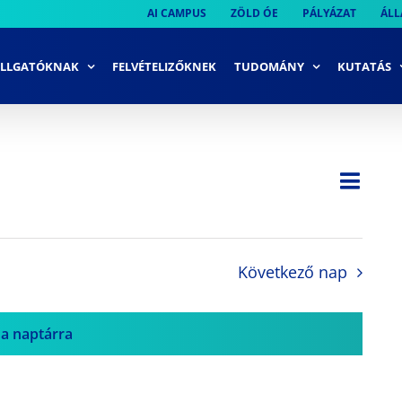
AI CAMPUS
ZÖLD ÓE
PÁLYÁZAT
ÁLL
LLGATÓKNAK
FELVÉTELIZŐKNEK
TUDOMÁNY
KUTATÁS
Ese
Nap
Navi
néze
néze
navi
Következő nap
 a naptárra