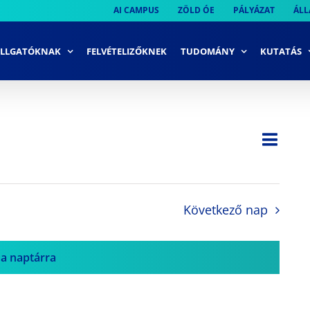
AI CAMPUS
ZÖLD ÓE
PÁLYÁZAT
ÁLL
LLGATÓKNAK
FELVÉTELIZŐKNEK
TUDOMÁNY
KUTATÁS
Ese
Nap
Navi
néze
néze
navi
Következő nap
 a naptárra