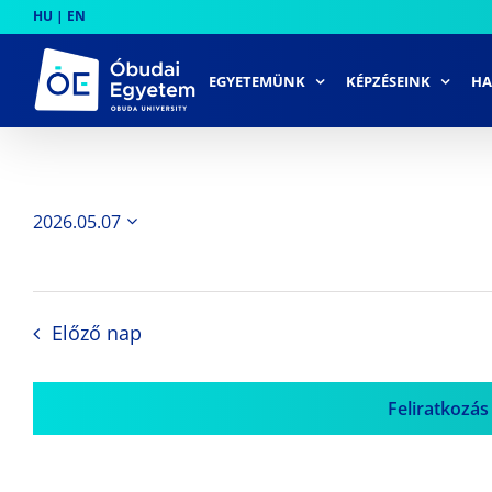
Skip
HU
|
EN
to
content
EGYETEMÜNK
KÉPZÉSEINK
HA
2026.05.07
Dátum
kiválasztása.
Előző nap
Feliratkozás