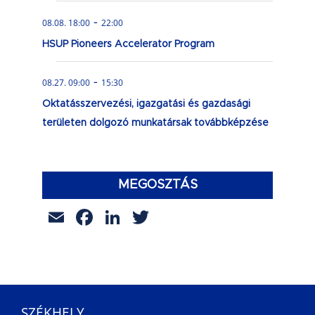
-
08.08. 18:00
22:00
HSUP Pioneers Accelerator Program
-
08.27. 09:00
15:30
Oktatásszervezési, igazgatási és gazdasági
területen dolgozó munkatársak továbbképzése
MEGOSZTÁS
Email
Facebook
LinkedIn
Twitter
SZÉKHELY