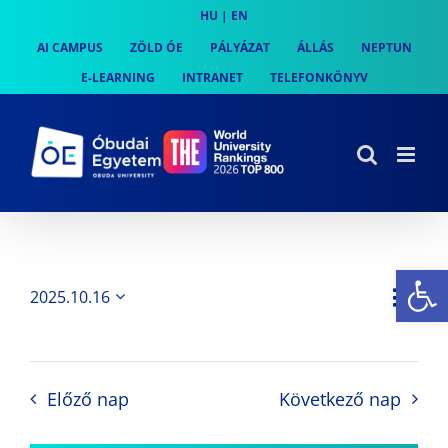
Skip
HU
|
EN
to
AI CAMPUS
ZÖLD ÓE
PÁLYÁZAT
ÁLLÁS
NEPTUN
content
E-LEARNING
INTRANET
TELEFONKÖNYV
Es
Es
2025.10.16
Nap
Navi
Dátum
néz
kiválasztása.
néze
nav
Előző nap
Következő nap