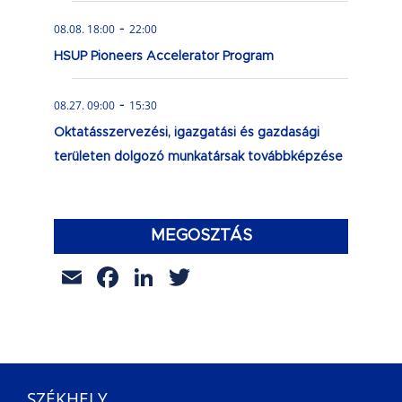
-
08.08. 18:00
22:00
HSUP Pioneers Accelerator Program
-
08.27. 09:00
15:30
Oktatásszervezési, igazgatási és gazdasági
területen dolgozó munkatársak továbbképzése
MEGOSZTÁS
Email
Facebook
LinkedIn
Twitter
SZÉKHELY