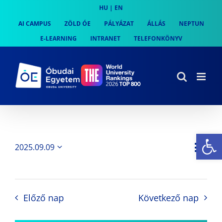
Skip
HU
|
EN
to
AI CAMPUS
ZÖLD ÓE
PÁLYÁZAT
ÁLLÁS
NEPTUN
content
E-LEARNING
INTRANET
TELEFONKÖNYV
Es
Es
2025.09.09
Nap
Navi
Dátum
néz
kiválasztása.
néze
nav
Előző nap
Következő nap