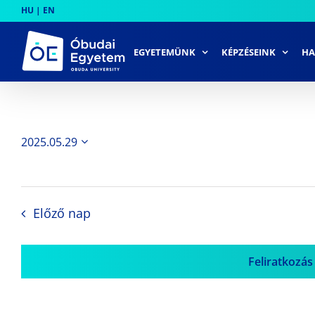
Skip
HU
|
EN
to
content
EGYETEMÜNK
KÉPZÉSEINK
HA
2025.05.29
Dátum
kiválasztása.
Előző nap
Feliratkozás