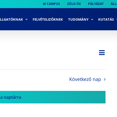
AI CAMPUS
ZÖLD ÓE
PÁLYÁZAT
ÁLL
LLGATÓKNAK
FELVÉTELIZŐKNEK
TUDOMÁNY
KUTATÁS
Ese
Nap
Navi
néze
néze
navi
Következő nap
 a naptárra