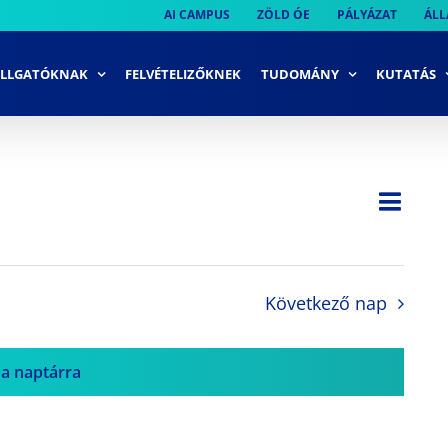
AI CAMPUS
ZÖLD ÓE
PÁLYÁZAT
ÁLL
LLGATÓKNAK
FELVÉTELIZŐKNEK
TUDOMÁNY
KUTATÁS
Ese
Nap
Navi
néze
néze
navi
Következő nap
 a naptárra