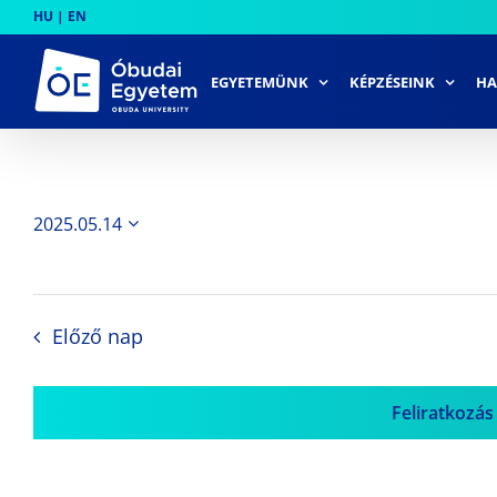
Skip
HU
|
EN
to
content
EGYETEMÜNK
KÉPZÉSEINK
HA
2025.05.14
Dátum
kiválasztása.
Előző nap
Feliratkozás