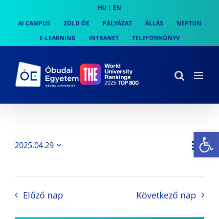
Skip
HU
|
EN
to
AI CAMPUS
ZÖLD ÓE
PÁLYÁZAT
ÁLLÁS
NEPTUN
content
E-LEARNING
INTRANET
TELEFONKÖNYV
Es
Es
2025.04.29
Nap
Navi
Dátum
néz
kiválasztása.
néze
nav
Előző nap
Következő nap