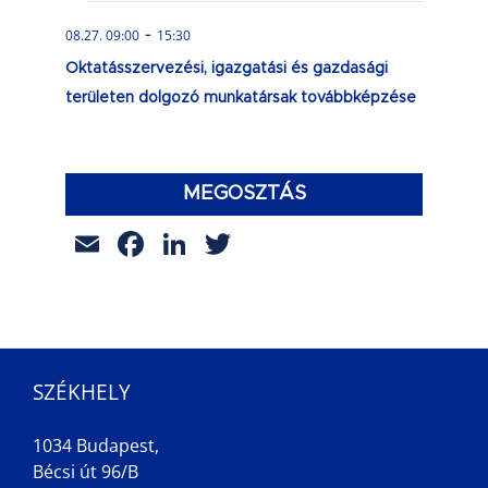
-
08.27. 09:00
15:30
Oktatásszervezési, igazgatási és gazdasági
területen dolgozó munkatársak továbbképzése
MEGOSZTÁS
Email
Facebook
LinkedIn
Twitter
SZÉKHELY
1034 Budapest,
Bécsi út 96/B