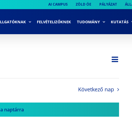
AI CAMPUS
ZÖLD ÓE
PÁLYÁZAT
ÁLL
LLGATÓKNAK
FELVÉTELIZŐKNEK
TUDOMÁNY
KUTATÁS
Ese
Nap
Navi
néze
néze
navi
Következő nap
 a naptárra