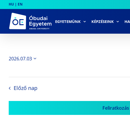
Skip
HU
|
EN
to
content
EGYETEMÜNK
KÉPZÉSEINK
HA
2026.07.03
Dátum
kiválasztása.
Előző nap
Feliratkozás