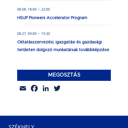
-
08.08. 18:00
22:00
HSUP Pioneers Accelerator Program
-
08.27. 09:00
15:30
Oktatásszervezési, igazgatási és gazdasági
területen dolgozó munkatársak továbbképzése
MEGOSZTÁS
Email
Facebook
LinkedIn
Twitter
SZÉKHELY