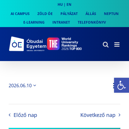
Skip
HU
|
EN
to
AI CAMPUS
ZÖLD ÓE
PÁLYÁZAT
ÁLLÁS
NEPTUN
content
E-LEARNING
INTRANET
TELEFONKÖNYV
Es
Es
2026.06.10
Nap
Navi
Dátum
néz
kiválasztása.
néze
nav
Előző nap
Következő nap