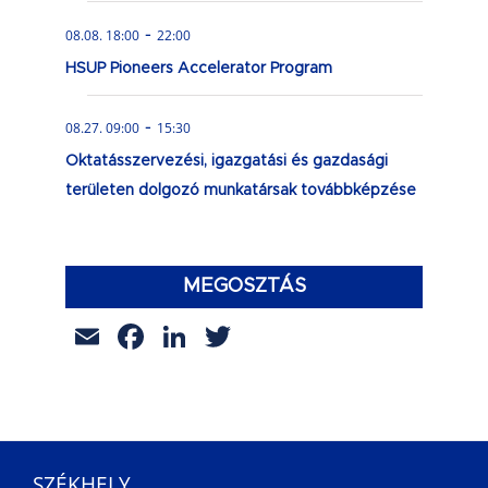
-
08.08. 18:00
22:00
HSUP Pioneers Accelerator Program
-
08.27. 09:00
15:30
Oktatásszervezési, igazgatási és gazdasági
területen dolgozó munkatársak továbbképzése
MEGOSZTÁS
Email
Facebook
LinkedIn
Twitter
SZÉKHELY