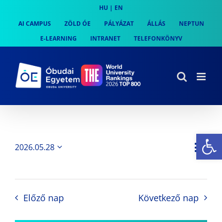
Skip
HU
|
EN
to
AI CAMPUS
ZÖLD ÓE
PÁLYÁZAT
ÁLLÁS
NEPTUN
content
E-LEARNING
INTRANET
TELEFONKÖNYV
Es
Es
2026.05.28
Nap
Navi
Dátum
néz
kiválasztása.
néze
nav
Előző nap
Következő nap