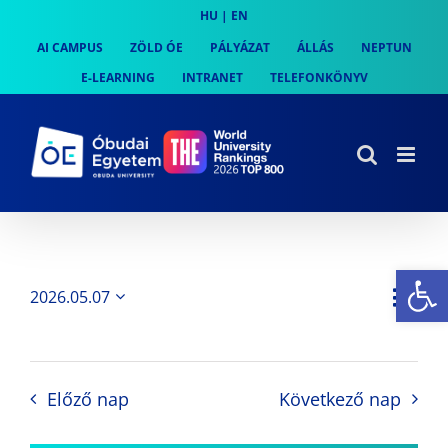
Skip
HU
|
EN
to
AI CAMPUS
ZÖLD ÓE
PÁLYÁZAT
ÁLLÁS
NEPTUN
content
E-LEARNING
INTRANET
TELEFONKÖNYV
Es
Es
2026.05.07
Nap
Navi
Dátum
néz
kiválasztása.
néze
nav
Előző nap
Következő nap