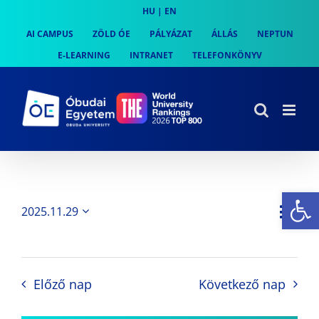
Skip
HU
|
EN
to
AI CAMPUS
ZÖLD ÓE
PÁLYÁZAT
ÁLLÁS
NEPTUN
content
E-LEARNING
INTRANET
TELEFONKÖNYV
Es
Es
2025.11.29
Nap
Navi
Dátum
néz
kiválasztása.
néze
nav
Előző nap
Következő nap