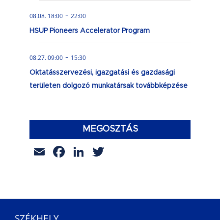
-
08.08. 18:00
22:00
HSUP Pioneers Accelerator Program
-
08.27. 09:00
15:30
Oktatásszervezési, igazgatási és gazdasági
területen dolgozó munkatársak továbbképzése
MEGOSZTÁS
Email
Facebook
LinkedIn
Twitter
SZÉKHELY