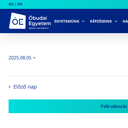
Skip
HU
|
EN
to
content
EGYETEMÜNK
KÉPZÉSEINK
HA
2025.08.05
Dátum
kiválasztása.
Előző nap
Feliratkozás