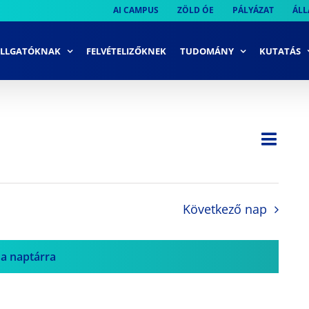
AI CAMPUS
ZÖLD ÓE
PÁLYÁZAT
ÁLL
LLGATÓKNAK
FELVÉTELIZŐKNEK
TUDOMÁNY
KUTATÁS
Ese
Nap
Navi
néze
néze
navi
Következő nap
 a naptárra