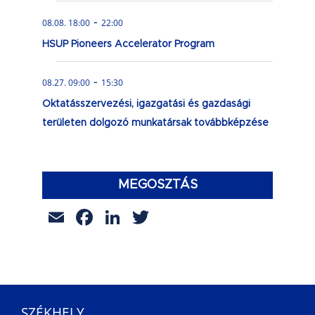
-
08.08. 18:00
22:00
HSUP Pioneers Accelerator Program
-
08.27. 09:00
15:30
Oktatásszervezési, igazgatási és gazdasági
területen dolgozó munkatársak továbbképzése
MEGOSZTÁS
Email
Facebook
LinkedIn
Twitter
SZÉKHELY