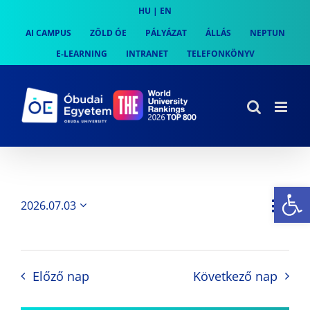
Skip
HU
|
EN
to
AI CAMPUS
ZÖLD ÓE
PÁLYÁZAT
ÁLLÁS
NEPTUN
content
E-LEARNING
INTRANET
TELEFONKÖNYV
Es
Es
2026.07.03
Nap
Navi
Dátum
néz
kiválasztása.
néze
nav
Előző nap
Következő nap