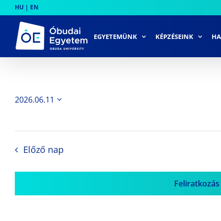
Skip
HU
|
EN
to
content
EGYETEMÜNK
KÉPZÉSEINK
HA
2026.06.11
Dátum
kiválasztása.
Előző nap
Feliratkozás