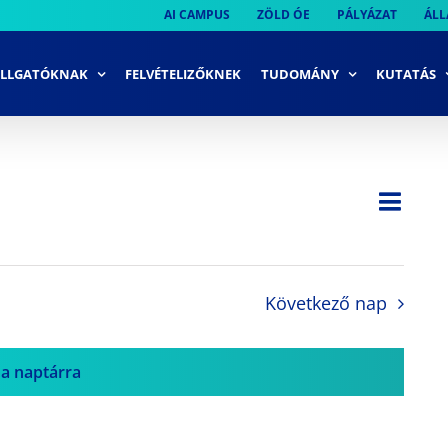
AI CAMPUS
ZÖLD ÓE
PÁLYÁZAT
ÁLL
LLGATÓKNAK
FELVÉTELIZŐKNEK
TUDOMÁNY
KUTATÁS
Ese
Nap
Navi
néze
néze
navi
Következő nap
 a naptárra