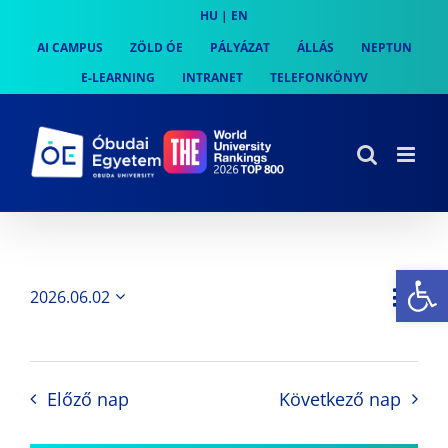
Skip
HU
|
EN
to
AI CAMPUS
ZÖLD ÓE
PÁLYÁZAT
ÁLLÁS
NEPTUN
content
E-LEARNING
INTRANET
TELEFONKÖNYV
Es
Es
2026.06.02
Nap
Navi
Dátum
néz
kiválasztása.
néze
nav
Előző nap
Következő nap