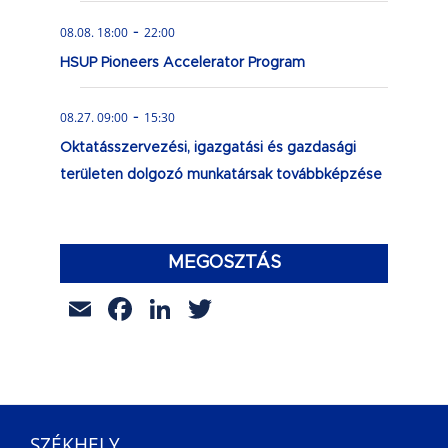
-
08.08. 18:00
22:00
HSUP Pioneers Accelerator Program
-
08.27. 09:00
15:30
Oktatásszervezési, igazgatási és gazdasági
területen dolgozó munkatársak továbbképzése
MEGOSZTÁS
Email
Facebook
LinkedIn
Twitter
SZÉKHELY