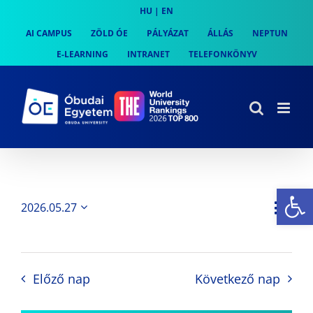
Skip
HU
|
EN
to
AI CAMPUS
ZÖLD ÓE
PÁLYÁZAT
ÁLLÁS
NEPTUN
content
E-LEARNING
INTRANET
TELEFONKÖNYV
Es
Es
2026.05.27
Nap
Navi
Dátum
néz
kiválasztása.
néze
nav
Előző nap
Következő nap