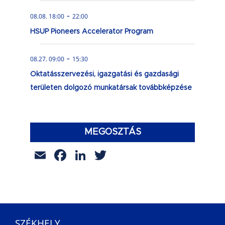
-
08.08. 18:00
22:00
HSUP Pioneers Accelerator Program
-
08.27. 09:00
15:30
Oktatásszervezési, igazgatási és gazdasági
területen dolgozó munkatársak továbbképzése
MEGOSZTÁS
Email
Facebook
LinkedIn
Twitter
SZÉKHELY