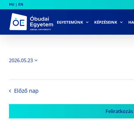
Skip
HU
|
EN
to
content
EGYETEMÜNK
KÉPZÉSEINK
HA
2026.05.23
Dátum
kiválasztása.
Előző nap
Feliratkozás