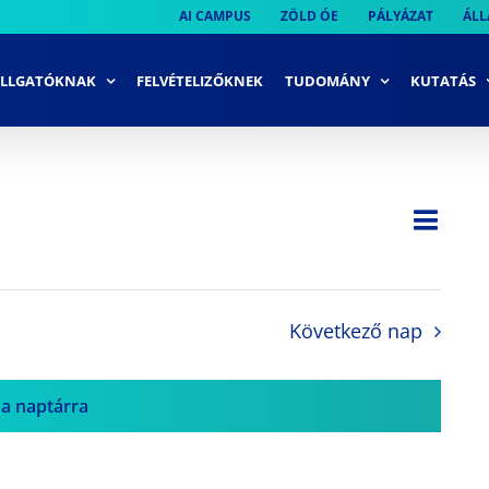
AI CAMPUS
ZÖLD ÓE
PÁLYÁZAT
ÁLL
LLGATÓKNAK
FELVÉTELIZŐKNEK
TUDOMÁNY
KUTATÁS
Ese
Nap
Navi
néze
néze
navi
Következő nap
 a naptárra