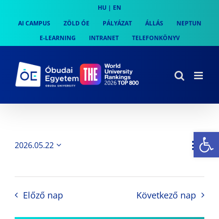
Skip
HU
|
EN
to
AI CAMPUS
ZÖLD ÓE
PÁLYÁZAT
ÁLLÁS
NEPTUN
content
E-LEARNING
INTRANET
TELEFONKÖNYV
Es
Es
2026.05.22
Nap
Navi
Dátum
néz
kiválasztása.
néze
nav
Előző nap
Következő nap