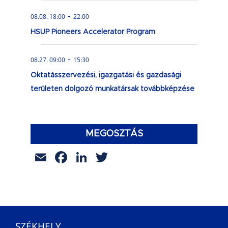
-
08.08. 18:00
22:00
HSUP Pioneers Accelerator Program
-
08.27. 09:00
15:30
Oktatásszervezési, igazgatási és gazdasági
területen dolgozó munkatársak továbbképzése
MEGOSZTÁS
Email
Facebook
LinkedIn
Twitter
SZÉKHELY