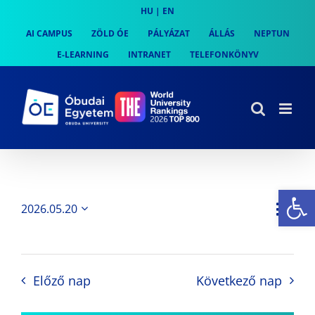
Skip
HU
|
EN
to
AI CAMPUS
ZÖLD ÓE
PÁLYÁZAT
ÁLLÁS
NEPTUN
content
E-LEARNING
INTRANET
TELEFONKÖNYV
Es
Es
2026.05.20
Nap
Navi
Dátum
néz
kiválasztása.
néze
nav
Előző nap
Következő nap