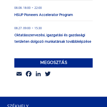
-
08.08. 18:00
22:00
HSUP Pioneers Accelerator Program
-
08.27. 09:00
15:30
Oktatásszervezési, igazgatási és gazdasági
területen dolgozó munkatársak továbbképzése
MEGOSZTÁS
Email
Facebook
LinkedIn
Twitter
SZÉKHELY