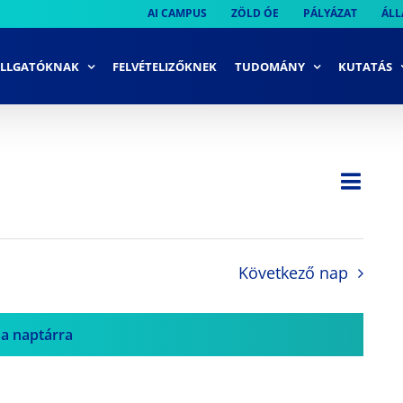
AI CAMPUS
ZÖLD ÓE
PÁLYÁZAT
ÁLL
LLGATÓKNAK
FELVÉTELIZŐKNEK
TUDOMÁNY
KUTATÁS
Ese
Nap
Navi
néze
néze
navi
Következő nap
 a naptárra