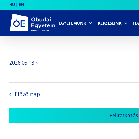
Skip
HU
|
EN
to
content
EGYETEMÜNK
KÉPZÉSEINK
HA
2026.05.13
Dátum
kiválasztása.
Előző nap
Feliratkozás