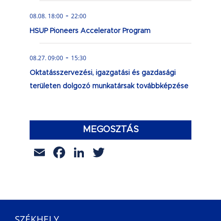
-
08.08. 18:00
22:00
HSUP Pioneers Accelerator Program
-
08.27. 09:00
15:30
Oktatásszervezési, igazgatási és gazdasági
területen dolgozó munkatársak továbbképzése
MEGOSZTÁS
Email
Facebook
LinkedIn
Twitter
SZÉKHELY