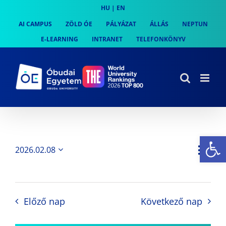
Skip
HU
|
EN
to
AI CAMPUS
ZÖLD ÓE
PÁLYÁZAT
ÁLLÁS
NEPTUN
content
E-LEARNING
INTRANET
TELEFONKÖNYV
Es
Es
2026.02.08
Nap
Navi
Dátum
néz
kiválasztása.
néze
nav
Előző nap
Következő nap