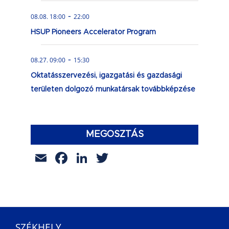
-
08.08. 18:00
22:00
HSUP Pioneers Accelerator Program
-
08.27. 09:00
15:30
Oktatásszervezési, igazgatási és gazdasági
területen dolgozó munkatársak továbbképzése
MEGOSZTÁS
Email
Facebook
LinkedIn
Twitter
SZÉKHELY