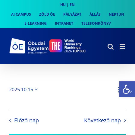
Skip
HU
|
EN
to
AI CAMPUS
ZÖLD ÓE
PÁLYÁZAT
ÁLLÁS
NEPTUN
content
E-LEARNING
INTRANET
TELEFONKÖNYV
Es
Es
2025.10.15
Nap
Navi
Dátum
néz
kiválasztása.
néze
nav
Előző nap
Következő nap