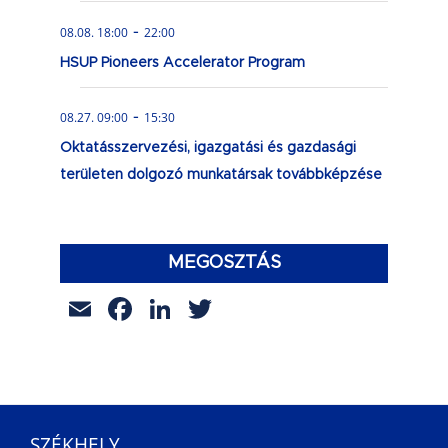
-
08.08. 18:00
22:00
HSUP Pioneers Accelerator Program
-
08.27. 09:00
15:30
Oktatásszervezési, igazgatási és gazdasági
területen dolgozó munkatársak továbbképzése
MEGOSZTÁS
Email
Facebook
LinkedIn
Twitter
SZÉKHELY