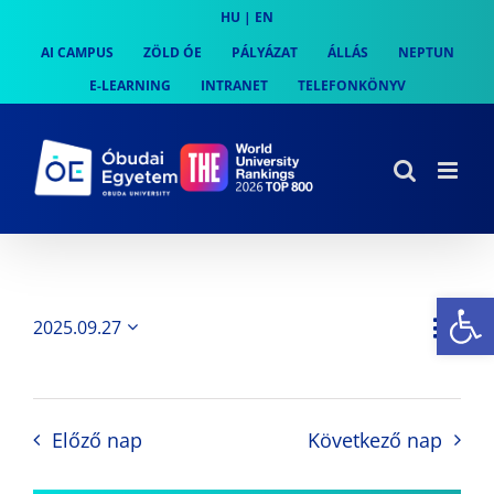
Skip
HU
|
EN
to
AI CAMPUS
ZÖLD ÓE
PÁLYÁZAT
ÁLLÁS
NEPTUN
content
E-LEARNING
INTRANET
TELEFONKÖNYV
Es
Es
2025.09.27
Nap
Navi
Dátum
néz
kiválasztása.
néze
nav
Előző nap
Következő nap