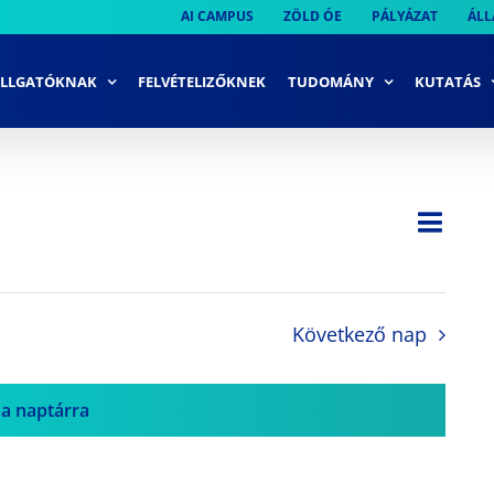
AI CAMPUS
ZÖLD ÓE
PÁLYÁZAT
ÁLL
LLGATÓKNAK
FELVÉTELIZŐKNEK
TUDOMÁNY
KUTATÁS
Ese
Nap
Navi
néze
néze
navi
Következő nap
 a naptárra