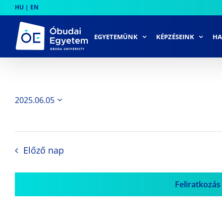
Skip
HU
|
EN
to
content
EGYETEMÜNK
KÉPZÉSEINK
HA
2025.06.05
Dátum
kiválasztása.
Előző nap
Feliratkozás